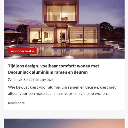
op
maat:
dit
werkt
goed
bij
tuinvogels
Woondecoratie
Tijdloos design, voelbaar comfort: wonen met
Deceuninck aluminium ramen en deuren
Robyn
12 February 2026
Wie bewust kiest voor aluminium ramen en deuren, kiest niet
alleen voor een materiaal, maar voor een visie op wonen....
Read
Read More
more
about
Tijdloos
design,