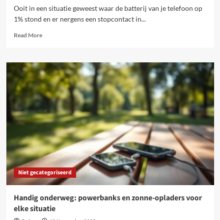
Ooit in een situatie geweest waar de batterij van je telefoon op
1% stond en er nergens een stopcontact in...
Read
Read More
more
about
Slimme
en
duurzame
powerbanks
voor
elk
avontuur
onderweg
Niet gecategoriseerd
Handig onderweg: powerbanks en zonne-opladers voor
elke situatie