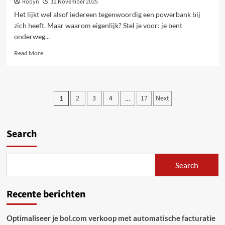
Robyn
12 November 2025
Het lijkt wel alsof iedereen tegenwoordig een powerbank bij
zich heeft. Maar waarom eigenlijk? Stel je voor: je bent
onderweg...
Read
Read More
more
about
Handig
onderweg:
Posts
2
3
4
17
Next
1
…
powerbanks
pagination
en
zonne-
opladers
Search
voor
elke
situatie
Search
Recente berichten
Optimaliseer je bol.com verkoop met automatische facturatie