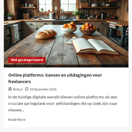
tuinposter
dé
slimste
upgrade
is
voor
jouw
tuin
Niet gecategoriseerd
Online platforms: kansen en uitdagingen voor
freelancers
Robyn
29 December 2025
In de huidige digitale wereld dienen online platforms als een
cruciale springplank voor zelfstandigen die op zoek zijn naar
nieuwe...
Read
Read More
more
about