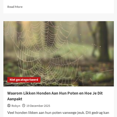
Read
Read More
more
about
Slimme
raamdecoraties:
gemak,
stijl
en
energie-
efficiëntie
Niet gecategoriseerd
Waarom Likken Honden Aan Hun Poten en Hoe Je Dit
Aanpakt
Robyn
19 December 2025
Veel honden likken aan hun poten vanwege jeuk. Dit gedrag kan