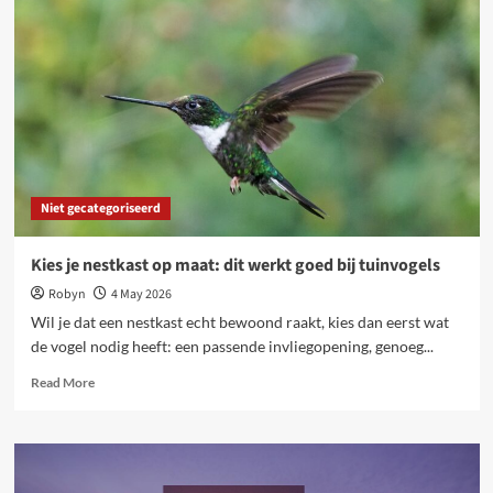
bol.com
verkoop
met
automatische
facturatie
Niet gecategoriseerd
Kies je nestkast op maat: dit werkt goed bij tuinvogels
Robyn
4 May 2026
Wil je dat een nestkast echt bewoond raakt, kies dan eerst wat
de vogel nodig heeft: een passende invliegopening, genoeg...
Read
Read More
more
about
Kies
je
nestkast