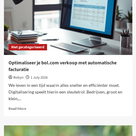
Niet gecategoriseerd
Optimaliseer je bol.com verkoop met automatische
facturatie
Robyn
1 July 2026
We leven in een tijd waarin alles sneller en efficiënter moet.
Digitalisering speelt hierin een sleutelrol. Bedrijven, groot en
klein,...
Read
Read More
more
about
Optimaliseer
je