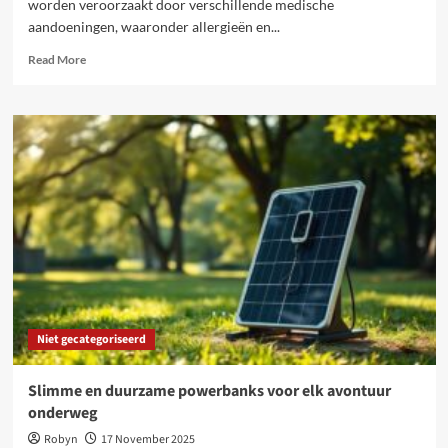
worden veroorzaakt door verschillende medische
aandoeningen, waaronder allergieën en...
Read
Read More
more
about
Waarom
Likken
Honden
Aan
Hun
Poten
en
Hoe
Je
Dit
Aanpakt
Niet gecategoriseerd
Slimme en duurzame powerbanks voor elk avontuur
onderweg
Robyn
17 November 2025