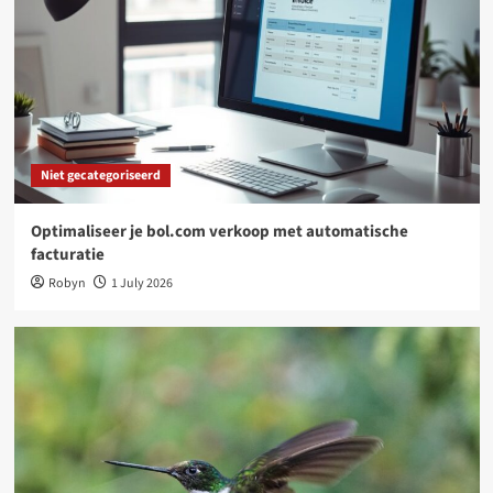
Woondecoratie
Waarom een tuinposter dé slimste upgrade is
voor jouw tuin
4
Niet gecategoriseerd
Online platforms: kansen en uitdagingen voor
freelancers
Niet gecategoriseerd
5
Optimaliseer je bol.com verkoop met automatische
Niet gecategoriseerd
facturatie
Optimaliseer je bol.com verkoop met
Robyn
1 July 2026
automatische facturatie
1
Niet gecategoriseerd
Kies je nestkast op maat: dit werkt goed bij
tuinvogels
2
Woondecoratie