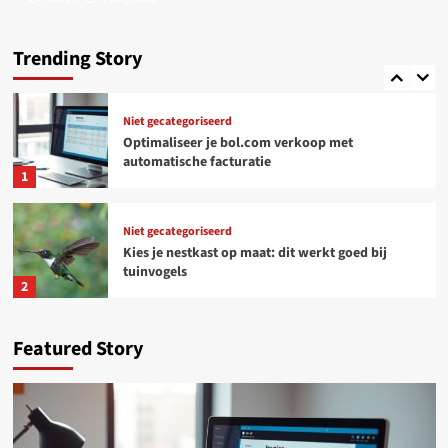
Niet gecategoriseerd
Online platforms: kansen en uitdagingen voor
freelancers
Trending Story
5
Niet gecategoriseerd
Optimaliseer je bol.com verkoop met
automatische facturatie
1
Niet gecategoriseerd
Kies je nestkast op maat: dit werkt goed bij
tuinvogels
2
Woondecoratie
Featured Story
Tijdloos design, voelbaar comfort: wonen met
Deceuninck aluminium ramen en deuren
3