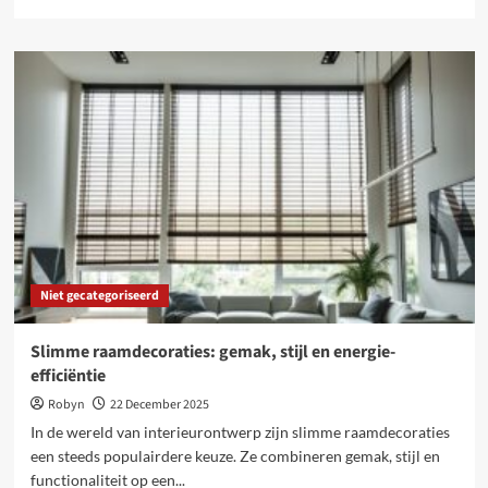
more
about
Slimme
gordijnen:
innovatie
en
comfort
voor
jouw
interieur
Niet gecategoriseerd
Slimme raamdecoraties: gemak, stijl en energie-
efficiëntie
Robyn
22 December 2025
In de wereld van interieurontwerp zijn slimme raamdecoraties
een steeds populairdere keuze. Ze combineren gemak, stijl en
functionaliteit op een...