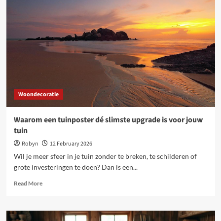
voelbaar
comfort:
wonen
met
Deceuninck
aluminium
ramen
en
deuren
Woondecoratie
Waarom een tuinposter dé slimste upgrade is voor jouw
tuin
Robyn
12 February 2026
Wil je meer sfeer in je tuin zonder te breken, te schilderen of
grote investeringen te doen? Dan is een...
Read
Read More
more
about
Waarom
een