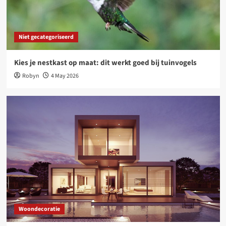
Tijdloos design, voelbaar comfort: wonen met
Deceuninck aluminium ramen en deuren
3
Niet gecategoriseerd
Woondecoratie
Kies je nestkast op maat: dit werkt goed bij tuinvogels
Waarom een tuinposter dé slimste upgrade is
voor jouw tuin
Robyn
4 May 2026
4
Niet gecategoriseerd
Online platforms: kansen en uitdagingen voor
freelancers
5
Woondecoratie