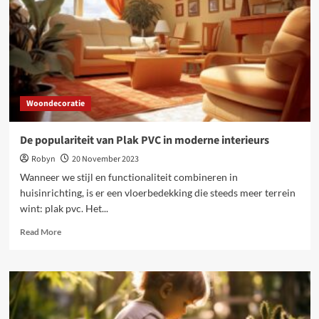
verzekeringen
Woondecoratie
De populariteit van Plak PVC in moderne interieurs
Robyn
20 November 2023
Wanneer we stijl en functionaliteit combineren in
huisinrichting, is er een vloerbedekking die steeds meer terrein
wint: plak pvc. Het...
Read
Read More
more
about
De
populariteit
van
Plak