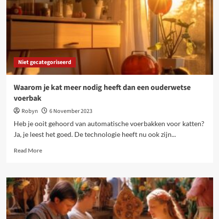
Niet gecategoriseerd
Waarom je kat meer nodig heeft dan een ouderwetse
voerbak
Robyn
6 November 2023
Heb je ooit gehoord van automatische voerbakken voor katten?
Ja, je leest het goed. De technologie heeft nu ook zijn...
Read
Read More
more
about
Waarom
je
kat
meer
nodig