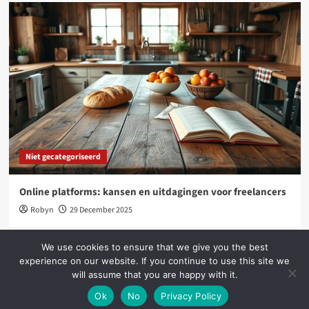
Niet gecategoriseerd
Online platforms: kansen en uitdagingen voor freelancers
Robyn
29 December 2025
We use cookies to ensure that we give you the best
experience on our website. If you continue to use this site we
will assume that you are happy with it.
Copyright © All rights reserved.
|
CoverNews
by AF
themes.
Ok
No
Privacy Policy