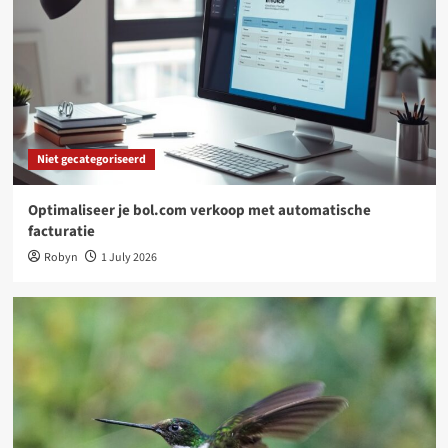
Woondecoratie
Waarom een tuinposter dé slimste upgrade is
voor jouw tuin
4
Niet gecategoriseerd
Online platforms: kansen en uitdagingen voor
freelancers
Niet gecategoriseerd
5
Optimaliseer je bol.com verkoop met automatische
Niet gecategoriseerd
facturatie
Optimaliseer je bol.com verkoop met
Robyn
1 July 2026
automatische facturatie
1
Niet gecategoriseerd
Kies je nestkast op maat: dit werkt goed bij
tuinvogels
2
Woondecoratie