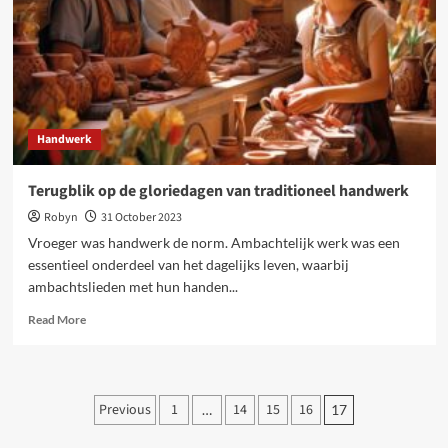
heeft
dan
een
ouderwetse
voerbak
Handwerk
Terugblik op de gloriedagen van traditioneel handwerk
Robyn
31 October 2023
Vroeger was handwerk de norm. Ambachtelijk werk was een
essentieel onderdeel van het dagelijks leven, waarbij
ambachtslieden met hun handen...
Read
Read More
more
about
Terugblik
op
Posts
Previous
1
14
15
16
…
17
de
pagination
gloriedagen