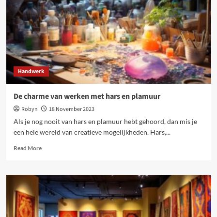
avontuur
Handwerk
De charme van werken met hars en plamuur
Robyn
18 November 2023
Als je nog nooit van hars en plamuur hebt gehoord, dan mis je
een hele wereld van creatieve mogelijkheden. Hars,...
Read
Read More
more
about
De
charme
van
werken
met