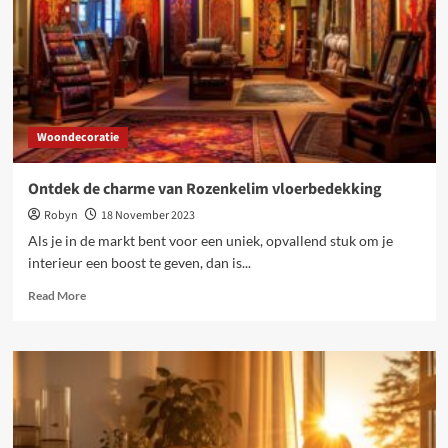
hars
en
plamuur
Woondecoratie
Ontdek de charme van Rozenkelim vloerbedekking
Robyn
18 November 2023
Als je in de markt bent voor een uniek, opvallend stuk om je
interieur een boost te geven, dan is...
Read
Read More
more
about
Ontdek
de
charme
van
Rozenkelim
vloerbedekking