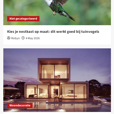
Tijdloos design, voelbaar comfort: wonen met
Deceuninck aluminium ramen en deuren
3
Niet gecategoriseerd
Woondecoratie
Kies je nestkast op maat: dit werkt goed bij tuinvogels
Waarom een tuinposter dé slimste upgrade is
voor jouw tuin
Robyn
4 May 2026
4
Niet gecategoriseerd
Online platforms: kansen en uitdagingen voor
freelancers
5
Woondecoratie