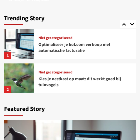
Niet gecategoriseerd
Online platforms: kansen en uitdagingen voor
freelancers
Trending Story
5
Niet gecategoriseerd
Optimaliseer je bol.com verkoop met
automatische facturatie
1
Niet gecategoriseerd
Kies je nestkast op maat: dit werkt goed bij
tuinvogels
2
Woondecoratie
Featured Story
Tijdloos design, voelbaar comfort: wonen met
Deceuninck aluminium ramen en deuren
3