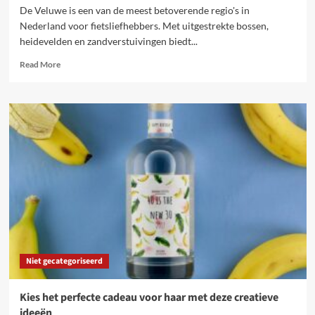
De Veluwe is een van de meest betoverende regio's in
Nederland voor fietsliefhebbers. Met uitgestrekte bossen,
heidevelden en zandverstuivingen biedt...
Read
Read More
more
about
Fietsen
op
de
veluwe:
natuur,
cultuur
en
avontuurlijke
routes
Niet gecategoriseerd
Kies het perfecte cadeau voor haar met deze creatieve
ideeën