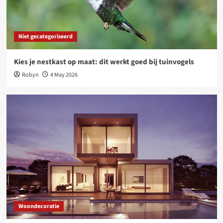
Tijdloos design, voelbaar comfort: wonen met
Deceuninck aluminium ramen en deuren
3
Niet gecategoriseerd
Woondecoratie
Kies je nestkast op maat: dit werkt goed bij tuinvogels
Waarom een tuinposter dé slimste upgrade is
voor jouw tuin
Robyn
4 May 2026
4
Niet gecategoriseerd
Online platforms: kansen en uitdagingen voor
freelancers
5
Woondecoratie