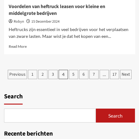
Voordelen van heftruck leasen voor kleine en
middelgrote bedrijven
Robyn
15 December 2024
Heftrucks zijn essentieel in veel bedrijven voor het verplaatsen
van zware lasten. Maar wist je dat het kopen van een...
Read
Read More
more
about
Voordelen
van
Posts
Previous
1
2
3
5
6
7
17
Next
4
…
heftruck
pagination
leasen
voor
kleine
Search
en
middelgrote
bedrijven
Search
Recente berichten