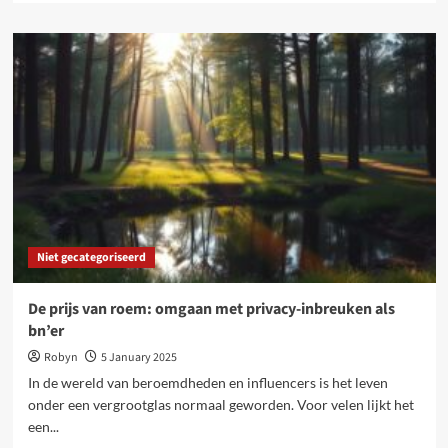
about
Voordelen
van
natuurlijke
oliën
voor
verschillende
huidtypes
Niet gecategoriseerd
De prijs van roem: omgaan met privacy-inbreuken als
bn’er
Robyn
5 January 2025
In de wereld van beroemdheden en influencers is het leven
onder een vergrootglas normaal geworden. Voor velen lijkt het
een...