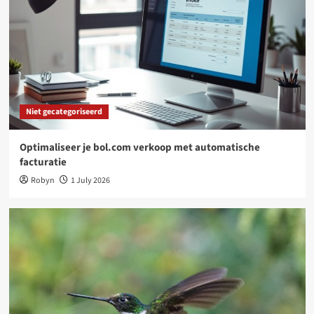
Woondecoratie
Waarom een tuinposter dé slimste upgrade is
voor jouw tuin
4
Niet gecategoriseerd
Online platforms: kansen en uitdagingen voor
freelancers
Niet gecategoriseerd
5
Optimaliseer je bol.com verkoop met automatische
Niet gecategoriseerd
facturatie
Optimaliseer je bol.com verkoop met
Robyn
1 July 2026
automatische facturatie
1
Niet gecategoriseerd
Kies je nestkast op maat: dit werkt goed bij
tuinvogels
2
Woondecoratie