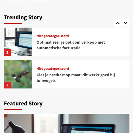
Niet gecategoriseerd
Online platforms: kansen en uitdagingen voor
freelancers
Trending Story
5
Niet gecategoriseerd
Optimaliseer je bol.com verkoop met
automatische facturatie
1
Niet gecategoriseerd
Kies je nestkast op maat: dit werkt goed bij
tuinvogels
2
Woondecoratie
Featured Story
Tijdloos design, voelbaar comfort: wonen met
Deceuninck aluminium ramen en deuren
3