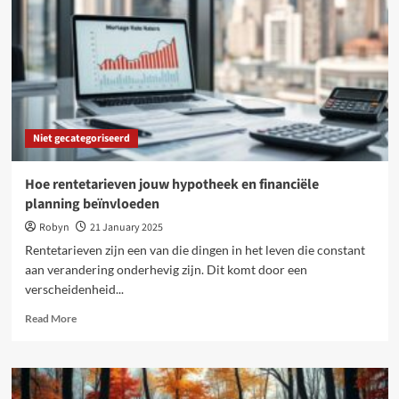
Niet gecategoriseerd
Hoe rentetarieven jouw hypotheek en financiële
planning beïnvloeden
Robyn
21 January 2025
Rentetarieven zijn een van die dingen in het leven die constant
aan verandering onderhevig zijn. Dit komt door een
verscheidenheid...
Read
Read More
more
about
Hoe
rentetarieven