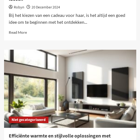
Robyn
20 December 2024
Bij het kiezen van een cadeau voor haar, is het altijd een goed
idee om te beginnen met het ontdekken...
Read
Read More
more
about
Kies
het
perfecte
cadeau
voor
haar
met
deze
creatieve
ideeën
Niet gecategoriseerd
Efficiënte warmte en stijlvolle oplossingen met