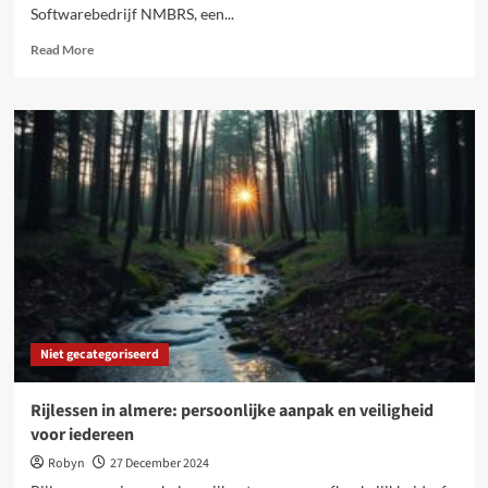
Softwarebedrijf NMBRS, een...
Read
Read More
more
about
Efficiëntie
voor
accountants:
hoe
nmbrs
je
werkdag
vereenvoudigt
Niet gecategoriseerd
Rijlessen in almere: persoonlijke aanpak en veiligheid
voor iedereen
Robyn
27 December 2024