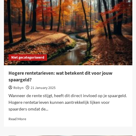
jouw
hypotheek
en
financiële
planning
beïnvloeden
Niet gecategoriseerd
Hogere rentetarieven: wat betekent dit voor jouw
spaargeld?
Robyn
21 January 2025
Wanneer de rente stijgt, heeft dit direct invloed op je spaargeld.
Hogere rentetarieven kunnen aantrekkelijk lijken voor
spaarders omdat de...
Read
Read More
more
about
Hogere