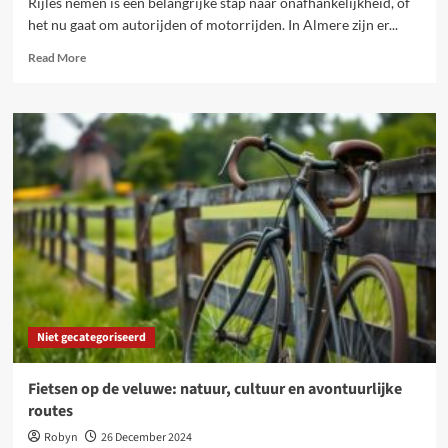
Rijles nemen is een belangrijke stap naar onafhankelijkheid, of
het nu gaat om autorijden of motorrijden. In Almere zijn er...
Read
Read More
more
about
Rijlessen
in
almere:
persoonlijke
aanpak
en
veiligheid
voor
iedereen
Niet gecategoriseerd
Fietsen op de veluwe: natuur, cultuur en avontuurlijke
routes
Robyn
26 December 2024