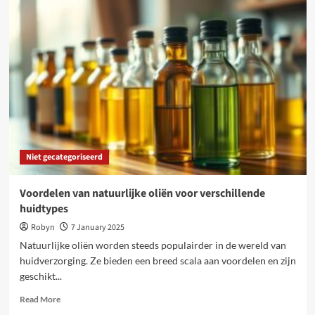
rentetarieven:
wat
betekent
dit
voor
jouw
spaargeld?
Niet gecategoriseerd
Voordelen van natuurlijke oliën voor verschillende
huidtypes
Robyn
7 January 2025
Natuurlijke oliën worden steeds populairder in de wereld van
huidverzorging. Ze bieden een breed scala aan voordelen en zijn
geschikt...
Read
Read More
more