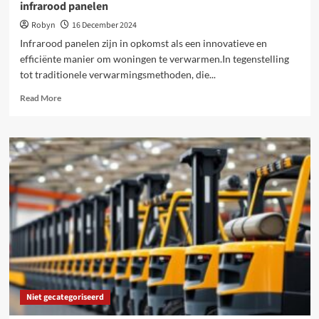
infrarood panelen
Robyn
16 December 2024
Infrarood panelen zijn in opkomst als een innovatieve en
efficiënte manier om woningen te verwarmen.In tegenstelling
tot traditionele verwarmingsmethoden, die...
Read
Read More
more
about
Efficiënte
warmte
en
stijlvolle
oplossingen
met
infrarood
panelen
Niet gecategoriseerd