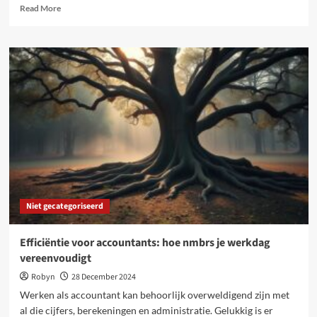
Read
Read More
more
about
De
prijs
van
roem:
omgaan
met
privacy-
inbreuken
als
bn’er
Niet gecategoriseerd
Efficiëntie voor accountants: hoe nmbrs je werkdag
vereenvoudigt
Robyn
28 December 2024
Werken als accountant kan behoorlijk overweldigend zijn met
al die cijfers, berekeningen en administratie. Gelukkig is er