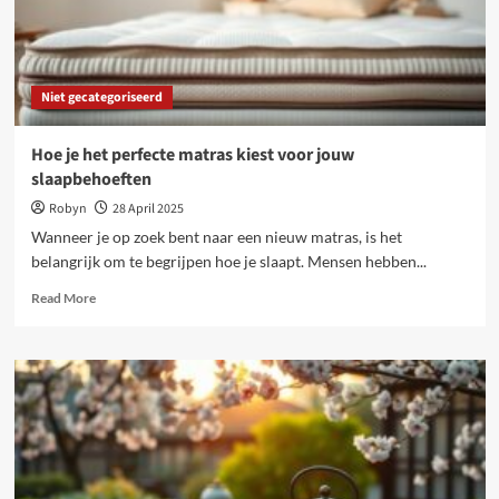
Niet gecategoriseerd
Hoe je het perfecte matras kiest voor jouw
slaapbehoeften
Robyn
28 April 2025
Wanneer je op zoek bent naar een nieuw matras, is het
belangrijk om te begrijpen hoe je slaapt. Mensen hebben...
Read
Read More
more
about
Hoe
je
het
perfecte
matras
kiest
voor