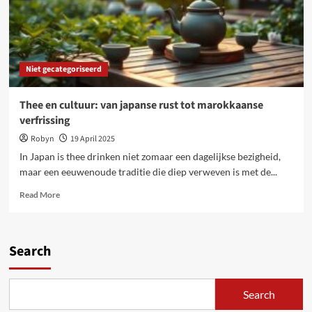
jouw
slaapbehoeften
Niet gecategoriseerd
Thee en cultuur: van japanse rust tot marokkaanse
verfrissing
Robyn
19 April 2025
In Japan is thee drinken niet zomaar een dagelijkse bezigheid,
maar een eeuwenoude traditie die diep verweven is met de...
Read
Read More
more
about
Thee
en
Search
cultuur:
van
japanse
Search
rust
tot