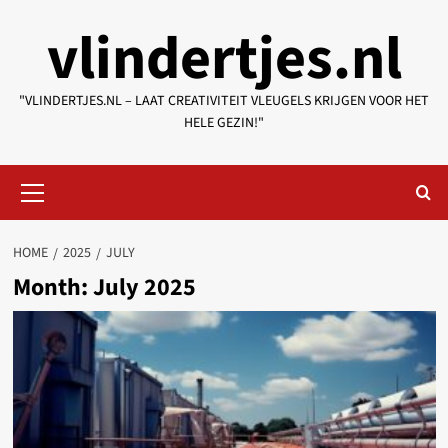
Skip
vlindertjes.nl
to
content
"VLINDERTJES.NL – LAAT CREATIVITEIT VLEUGELS KRIJGEN VOOR HET
HELE GEZIN!"
Primary
Menu
HOME
2025
JULY
Month:
July 2025