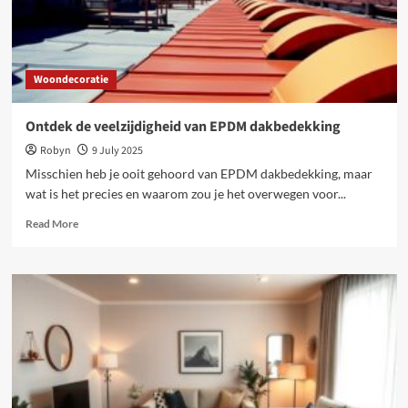
Woondecoratie
Ontdek de veelzijdigheid van EPDM dakbedekking
Robyn
9 July 2025
Misschien heb je ooit gehoord van EPDM dakbedekking, maar
wat is het precies en waarom zou je het overwegen voor...
Read
Read More
more
about
Ontdek
de
veelzijdigheid
van
EPDM
dakbedekking