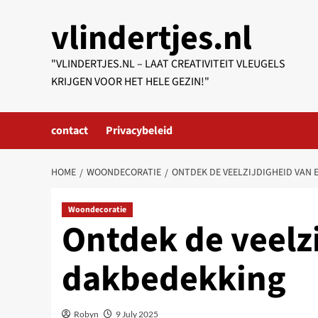
Skip
vlindertjes.nl
to
content
"VLINDERTJES.NL – LAAT CREATIVITEIT VLEUGELS
KRIJGEN VOOR HET HELE GEZIN!"
contact
Privacybeleid
HOME
WOONDECORATIE
ONTDEK DE VEELZIJDIGHEID VAN
Woondecoratie
Ontdek de veelz
dakbedekking
Robyn
9 July 2025