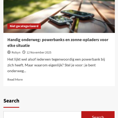
onderweg
Niet gecategoriseerd
Handig onderweg: powerbanks en zonne-opladers voor
elke situatie
Robyn
12 November 2025
Het lijkt wel alsof iedereen tegenwoordig een powerbank bij
zich heeft. Maar waarom eigenlijk? Stel je voor: je bent
onderweg...
Read
Read More
more
about
Handig
onderweg:
Search
powerbanks
en
zonne-
Search