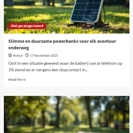
Niet gecategoriseerd
Slimme en duurzame powerbanks voor elk avontuur
onderweg
Robyn
17 November 2025
Ooit in een situatie geweest waar de batterij van je telefoon op
1% stond en er nergens een stopcontact in...
Read
Read More
more
about
Slimme
en
duurzame
powerbanks
voor
elk
avontuur