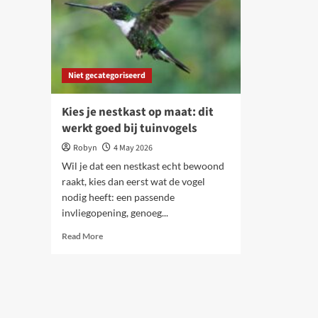
Niet gecategoriseerd
Kies je nestkast op maat: dit
werkt goed bij tuinvogels
Robyn
4 May 2026
Wil je dat een nestkast echt bewoond
raakt, kies dan eerst wat de vogel
nodig heeft: een passende
invliegopening, genoeg...
Read
Read More
more
about
Kies
je
nestkast
op