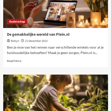
Ouderschap
De gemakkelijke wereld van Plein.nl
Robyn
21 December 2023
Ben je moe van het rennen naar verschillende winkels voor al je
huishoudelijke behoeften? Maak je geen zorgen, Plein.nl is...
Read
Read More
more
about
De
gemakkelijke
wereld
van
Plein.nl