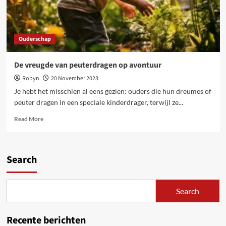
Ouderschap
De vreugde van peuterdragen op avontuur
Robyn
20 November 2023
Je hebt het misschien al eens gezien: ouders die hun dreumes of
peuter dragen in een speciale kinderdrager, terwijl ze...
Read
Read More
more
about
De
vreugde
Search
van
peuterdragen
op
Search
avontuur
Recente berichten