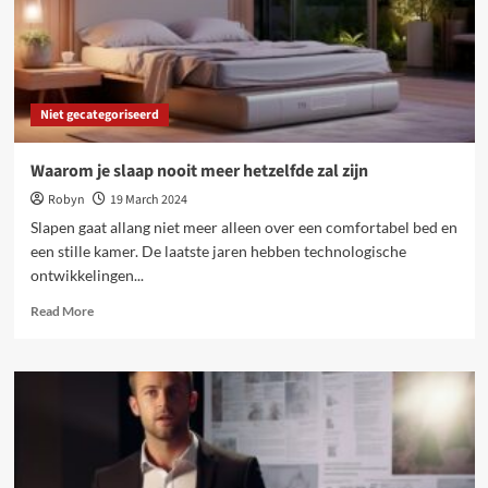
Niet gecategoriseerd
Waarom je slaap nooit meer hetzelfde zal zijn
Robyn
19 March 2024
Slapen gaat allang niet meer alleen over een comfortabel bed en
een stille kamer. De laatste jaren hebben technologische
ontwikkelingen...
Read
Read More
more
about
Waarom
je
slaap
nooit
meer
hetzelfde