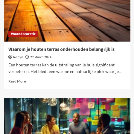
duurzame
oplossingen
voor
je
tuin
Woondecoratie
Waarom je houten terras onderhouden belangrijk is
Robyn
22 March 2024
Een houten terras kan de uitstraling van je huis significant
verbeteren. Het biedt een warme en natuurlijke plek waar je...
Read
Read More
more
about
Waarom
je
houten
terras
onderhouden
belangrijk
is