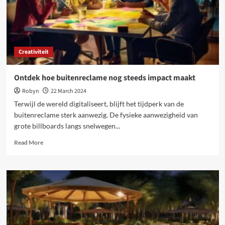
Creativiteit
Ontdek hoe buitenreclame nog steeds impact maakt
Robyn
22 March 2024
Terwijl de wereld digitaliseert, blijft het tijdperk van de
buitenreclame sterk aanwezig. De fysieke aanwezigheid van
grote billboards langs snelwegen...
Read
Read More
more
about
Ontdek
hoe
buitenreclame
nog
steeds
impact