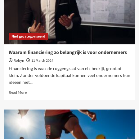
zal
zijn
Niet gecategoriseerd
Waarom financiering zo belangrijk is voor ondernemers
Robyn
11 March 2024
Financiering is vaak de ruggengraat van elk bedrijf, groot of
klein. Zonder voldoende kapitaal kunnen veel ondernemers hun
ideeën niet...
Read
Read More
more
about
Waarom
financiering
zo
belangrijk
is
voor