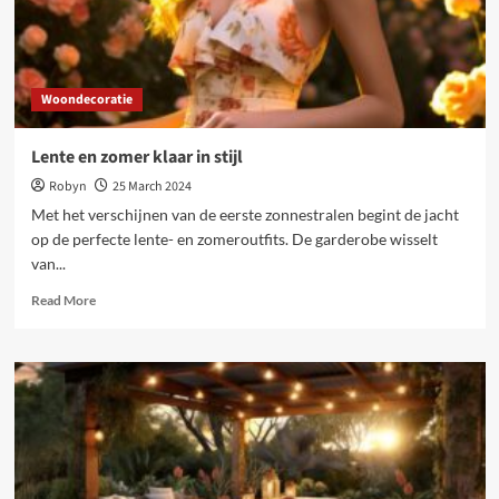
Woondecoratie
Lente en zomer klaar in stijl
Robyn
25 March 2024
Met het verschijnen van de eerste zonnestralen begint de jacht
op de perfecte lente- en zomeroutfits. De garderobe wisselt
van...
Read
Read More
more
about
Lente
en
zomer
klaar
in
stijl