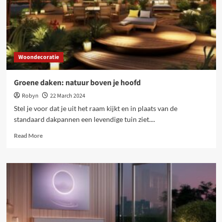
maakt
Woondecoratie
Groene daken: natuur boven je hoofd
Robyn
22 March 2024
Stel je voor dat je uit het raam kijkt en in plaats van de
standaard dakpannen een levendige tuin ziet....
Read
Read More
more
about
Groene
daken:
natuur
boven
je
hoofd