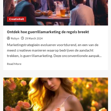
Creativiteit
Ontdek hoe guerrillamarketing de regels breekt
Robyn
29 March 2024
Marketingstrategieën evolueren voortdurend, en een van de
meest creatieve manieren waarop bedrijven de aandacht
trekken, is guerrillamarketing. Deze onconventionele aanpak...
Read
Read More
more
about
Ontdek
hoe
guerrillamarketing
de
regels
breekt