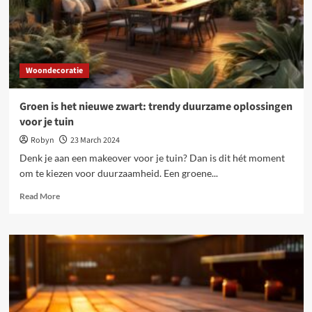
Woondecoratie
Groen is het nieuwe zwart: trendy duurzame oplossingen
voor je tuin
Robyn
23 March 2024
Denk je aan een makeover voor je tuin? Dan is dit hét moment
om te kiezen voor duurzaamheid. Een groene...
Read
Read More
more
about
Groen
is
het
nieuwe
zwart:
trendy