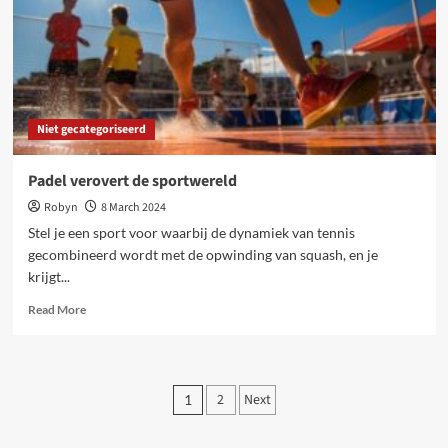
ondernemers
Niet gecategoriseerd
Padel verovert de sportwereld
Robyn
8 March 2024
Stel je een sport voor waarbij de dynamiek van tennis
gecombineerd wordt met de opwinding van squash, en je
krijgt...
Read
Read More
more
about
Padel
verovert
Posts
2
Next
1
de
pagination
sportwereld