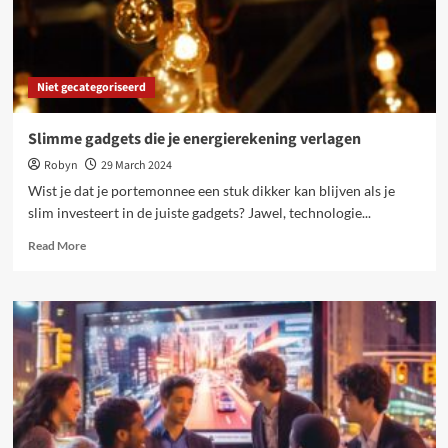
Niet gecategoriseerd
Slimme gadgets die je energierekening verlagen
Robyn
29 March 2024
Wist je dat je portemonnee een stuk dikker kan blijven als je
slim investeert in de juiste gadgets? Jawel, technologie...
Read
Read More
more
about
Slimme
gadgets
die
je
energierekening
verlagen