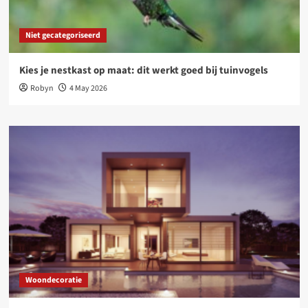
Niet gecategoriseerd
Kies je nestkast op maat: dit werkt goed bij tuinvogels
Robyn
4 May 2026
Woondecoratie