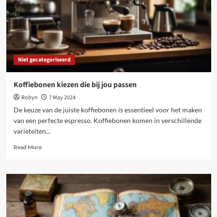
Niet gecategoriseerd
Koffiebonen kiezen die bij jou passen
Robyn
7 May 2024
De keuze van de juiste koffiebonen is essentieel voor het maken
van een perfecte espresso. Koffiebonen komen in verschillende
variëteiten...
Read
Read More
more
about
Koffiebonen
kiezen
die
bij
jou