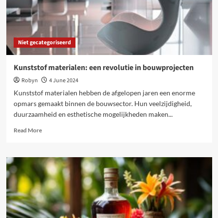
Niet gecategoriseerd
Kunststof materialen: een revolutie in bouwprojecten
Robyn
4 June 2024
Kunststof materialen hebben de afgelopen jaren een enorme
opmars gemaakt binnen de bouwsector. Hun veelzijdigheid,
duurzaamheid en esthetische mogelijkheden maken...
Read
Read More
more
about
Kunststof
materialen:
een
revolutie
in
bouwprojecten