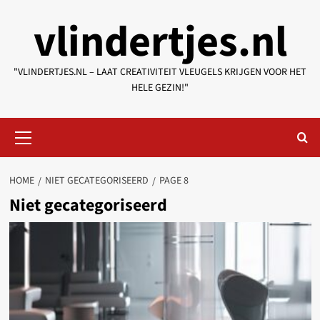
Skip
vlindertjes.nl
to
content
"VLINDERTJES.NL – LAAT CREATIVITEIT VLEUGELS KRIJGEN VOOR HET
HELE GEZIN!"
Primary
Menu
HOME
NIET GECATEGORISEERD
PAGE 8
Niet gecategoriseerd