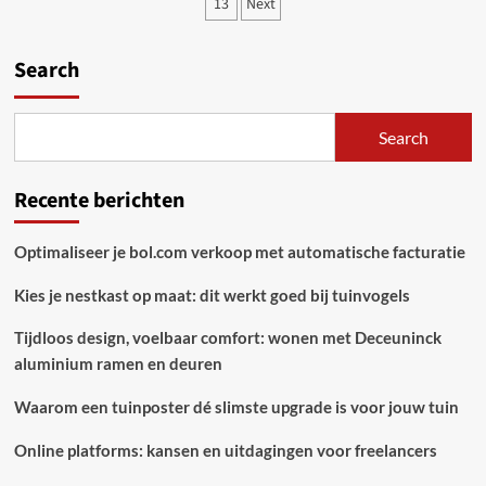
pagination
13
Next
is
voor
ondernemers
Search
Search
Recente berichten
Optimaliseer je bol.com verkoop met automatische facturatie
Kies je nestkast op maat: dit werkt goed bij tuinvogels
Tijdloos design, voelbaar comfort: wonen met Deceuninck
aluminium ramen en deuren
Waarom een tuinposter dé slimste upgrade is voor jouw tuin
Online platforms: kansen en uitdagingen voor freelancers