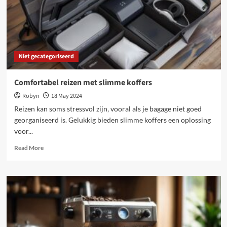
Niet gecategoriseerd
Comfortabel reizen met slimme koffers
Robyn
18 May 2024
Reizen kan soms stressvol zijn, vooral als je bagage niet goed
georganiseerd is. Gelukkig bieden slimme koffers een oplossing
voor...
Read
Read More
more
about
Comfortabel
reizen
met
slimme
koffers