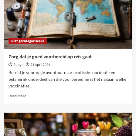
passen
Niet gecategoriseerd
Zorg dat je goed voorbereid op reis gaat
Robyn
21 April 2024
Bereid je voor op je avontuur naar exotische oorden! Een
belangrijk onderdeel van die voorbereiding is het nagaan welke
vaccinaties...
Read
Read More
more
about
Zorg
dat
je
goed
voorbereid