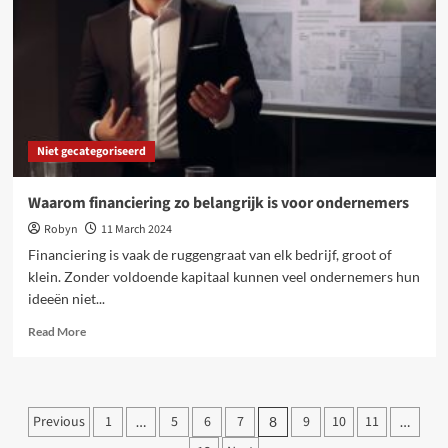
meer
hetzelfde
zal
zijn
Niet gecategoriseerd
Waarom financiering zo belangrijk is voor ondernemers
Robyn
11 March 2024
Financiering is vaak de ruggengraat van elk bedrijf, groot of
klein. Zonder voldoende kapitaal kunnen veel ondernemers hun
ideeën niet...
Read
Read More
more
about
Waarom
financiering
Posts
Previous
1
5
6
7
9
10
11
…
8
…
zo
belangrijk