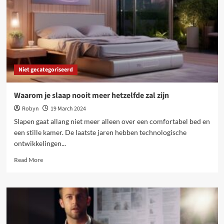
verlagen
Niet gecategoriseerd
Waarom je slaap nooit meer hetzelfde zal zijn
Robyn
19 March 2024
Slapen gaat allang niet meer alleen over een comfortabel bed en
een stille kamer. De laatste jaren hebben technologische
ontwikkelingen...
Read
Read More
more
about
Waarom
je
slaap
nooit