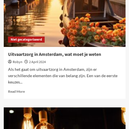
en
chocolade
kopen
Niet gecategoriseerd
Uitvaartzorg in Amsterdam, wat moet je weten
Robyn
2 April 2024
Als het gaat om uitvaartzorg in Amsterdam, zijn er
verschillende elementen die van belang zijn. Een van de eerste
keuzes...
Read
Read More
more
about
Uitvaartzorg
in
Amsterdam,
wat
moet