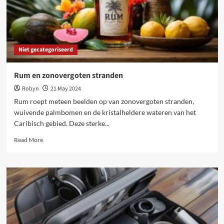
Niet gecategoriseerd
Rum en zonovergoten stranden
Robyn
21 May 2024
Rum roept meteen beelden op van zonovergoten stranden,
wuivende palmbomen en de kristalheldere wateren van het
Caribisch gebied. Deze sterke...
Read
Read More
more
about
Rum
en
zonovergoten
stranden