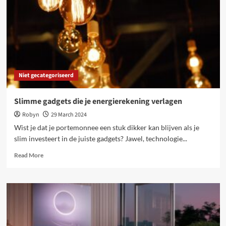
je
weten
Niet gecategoriseerd
Slimme gadgets die je energierekening verlagen
Robyn
29 March 2024
Wist je dat je portemonnee een stuk dikker kan blijven als je
slim investeert in de juiste gadgets? Jawel, technologie...
Read
Read More
more
about
Slimme
gadgets
die
je
energierekening