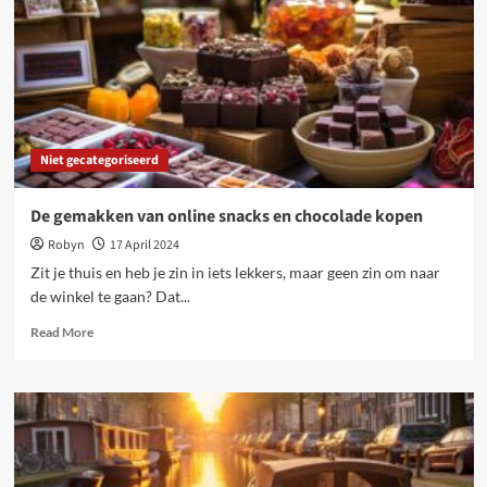
op
reis
gaat
Niet gecategoriseerd
De gemakken van online snacks en chocolade kopen
Robyn
17 April 2024
Zit je thuis en heb je zin in iets lekkers, maar geen zin om naar
de winkel te gaan? Dat...
Read
Read More
more
about
De
gemakken
van
online
snacks