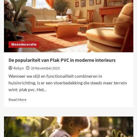
verzekeringen
Woondecoratie
De populariteit van Plak PVC in moderne interieurs
Robyn
20 November 2023
Wanneer we stijl en functionaliteit combineren in
huisinrichting, is er een vloerbedekking die steeds meer terrein
wint: plak pvc. Het...
Read
Read More
more
about
De
populariteit
van
Plak