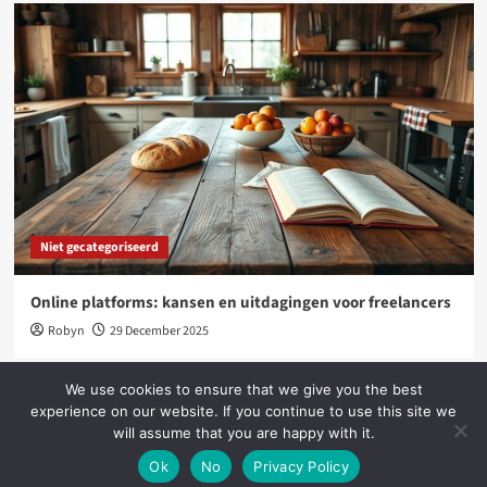
Niet gecategoriseerd
Online platforms: kansen en uitdagingen voor freelancers
Robyn
29 December 2025
We use cookies to ensure that we give you the best
experience on our website. If you continue to use this site we
will assume that you are happy with it.
Copyright © All rights reserved.
|
CoverNews
by AF
themes.
Ok
No
Privacy Policy