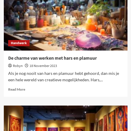
avontuur
Handwerk
De charme van werken met hars en plamuur
Robyn
18 November 2023
Als je nog nooit van hars en plamuur hebt gehoord, dan mis je
een hele wereld van creatieve mogelijkheden. Hars,...
Read
Read More
more
about
De
charme
van
werken
met