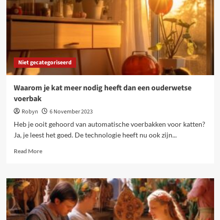
Niet gecategoriseerd
Waarom je kat meer nodig heeft dan een ouderwetse
voerbak
Robyn
6 November 2023
Heb je ooit gehoord van automatische voerbakken voor katten?
Ja, je leest het goed. De technologie heeft nu ook zijn...
Read
Read More
more
about
Waarom
je
kat
meer
nodig