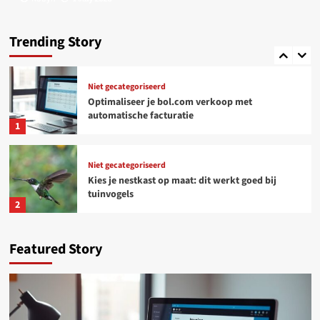
Niet gecategoriseerd
Online platforms: kansen en uitdagingen voor
freelancers
Trending Story
5
Niet gecategoriseerd
Optimaliseer je bol.com verkoop met
automatische facturatie
1
Niet gecategoriseerd
Kies je nestkast op maat: dit werkt goed bij
tuinvogels
2
Woondecoratie
Featured Story
Tijdloos design, voelbaar comfort: wonen met
Deceuninck aluminium ramen en deuren
3