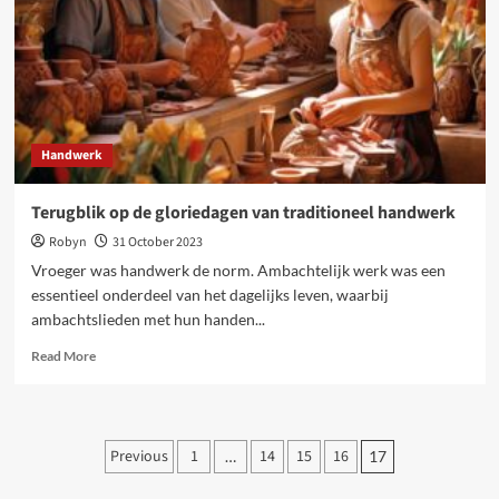
heeft
dan
een
ouderwetse
voerbak
Handwerk
Terugblik op de gloriedagen van traditioneel handwerk
Robyn
31 October 2023
Vroeger was handwerk de norm. Ambachtelijk werk was een
essentieel onderdeel van het dagelijks leven, waarbij
ambachtslieden met hun handen...
Read
Read More
more
about
Terugblik
op
Posts
Previous
1
14
15
16
…
17
de
pagination
gloriedagen