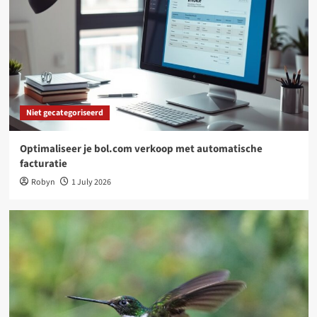
Woondecoratie
Waarom een tuinposter dé slimste upgrade is
voor jouw tuin
4
Niet gecategoriseerd
Online platforms: kansen en uitdagingen voor
freelancers
Niet gecategoriseerd
5
Optimaliseer je bol.com verkoop met automatische
Niet gecategoriseerd
facturatie
Optimaliseer je bol.com verkoop met
Robyn
1 July 2026
automatische facturatie
1
Niet gecategoriseerd
Kies je nestkast op maat: dit werkt goed bij
tuinvogels
2
Woondecoratie