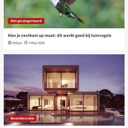
Tijdloos design, voelbaar comfort: wonen met
Deceuninck aluminium ramen en deuren
3
Niet gecategoriseerd
Woondecoratie
Kies je nestkast op maat: dit werkt goed bij tuinvogels
Waarom een tuinposter dé slimste upgrade is
voor jouw tuin
Robyn
4 May 2026
4
Niet gecategoriseerd
Online platforms: kansen en uitdagingen voor
freelancers
5
Woondecoratie