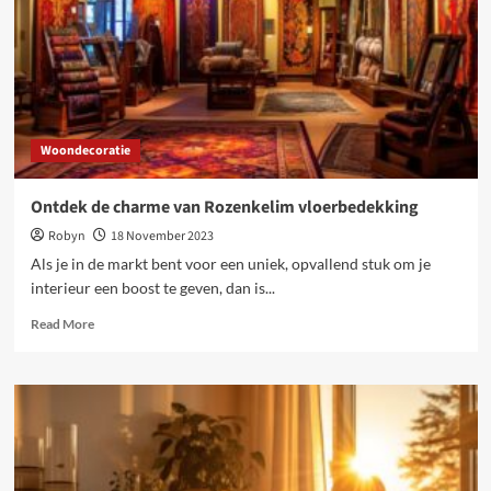
hars
en
plamuur
Woondecoratie
Ontdek de charme van Rozenkelim vloerbedekking
Robyn
18 November 2023
Als je in de markt bent voor een uniek, opvallend stuk om je
interieur een boost te geven, dan is...
Read
Read More
more
about
Ontdek
de
charme
van
Rozenkelim
vloerbedekking