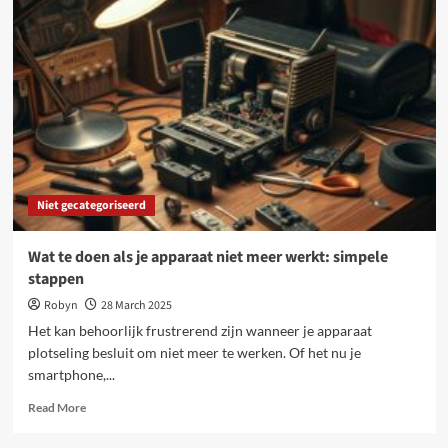
cultuur:
van
japanse
rust
tot
marokkaanse
verfrissing
Niet gecategoriseerd
Wat te doen als je apparaat niet meer werkt: simpele
stappen
Robyn
28 March 2025
Het kan behoorlijk frustrerend zijn wanneer je apparaat
plotseling besluit om niet meer te werken. Of het nu je
smartphone,...
Read
Read More
more
about