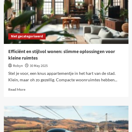
interieurtrucs
Niet gecategoriseerd
Efficiënt en stijlvol wonen: slimme oplossingen voor
kleine ruimtes
Robyn
30 May 2025
Stel je voor, een knus appartementje in het hart van de stad.
Klein, maar oh zo gezellig. Compacte woonruimtes hebben...
Read
Read More
more
about
Efficiënt
en
stijlvol
wonen:
slimme