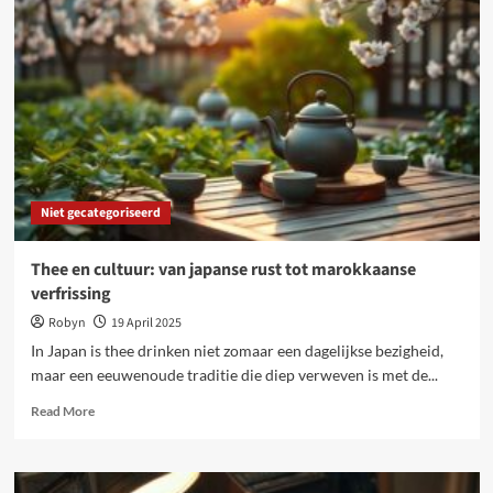
het
perfecte
matras
kiest
voor
jouw
slaapbehoeften
Niet gecategoriseerd
Thee en cultuur: van japanse rust tot marokkaanse
verfrissing
Robyn
19 April 2025
In Japan is thee drinken niet zomaar een dagelijkse bezigheid,
maar een eeuwenoude traditie die diep verweven is met de...
Read
Read More
more
about
Thee
en