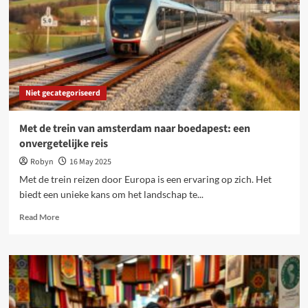
oplossingen
voor
kleine
ruimtes
Niet gecategoriseerd
Met de trein van amsterdam naar boedapest: een
onvergetelijke reis
Robyn
16 May 2025
Met de trein reizen door Europa is een ervaring op zich. Het
biedt een unieke kans om het landschap te...
Read
Read More
more
about
Met
de
trein
van
amsterdam