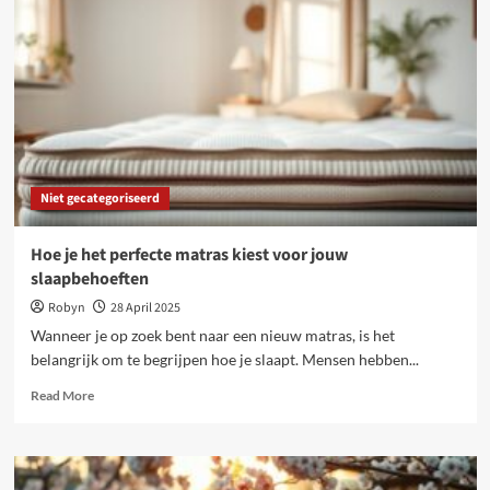
de
groei
en
uitdagingen
van
vandaag
Niet gecategoriseerd
Hoe je het perfecte matras kiest voor jouw
slaapbehoeften
Robyn
28 April 2025
Wanneer je op zoek bent naar een nieuw matras, is het
belangrijk om te begrijpen hoe je slaapt. Mensen hebben...
Read
Read More
more
about
Hoe
je