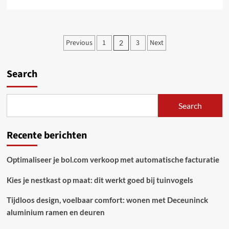
more
about
Eenvoudige
tips
Posts
Previous
1
3
Next
2
om
pagination
je
smartphone,
Search
laptop
en
tablet
te
Search
fixen
Recente berichten
Optimaliseer je bol.com verkoop met automatische facturatie
Kies je nestkast op maat: dit werkt goed bij tuinvogels
Tijdloos design, voelbaar comfort: wonen met Deceuninck
aluminium ramen en deuren