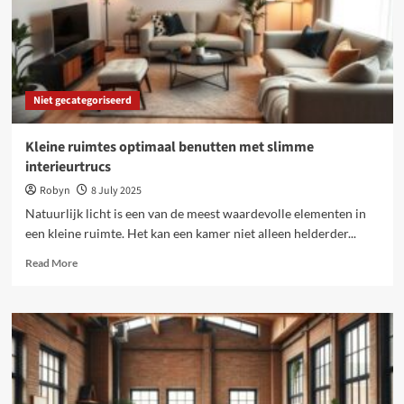
Niet gecategoriseerd
Kleine ruimtes optimaal benutten met slimme
interieurtrucs
Robyn
8 July 2025
Natuurlijk licht is een van de meest waardevolle elementen in
een kleine ruimte. Het kan een kamer niet alleen helderder...
Read
Read More
more
about
Kleine
ruimtes
optimaal
benutten
met
slimme