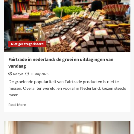
naar
boedapest:
een
onvergetelijke
reis
Niet gecategoriseerd
Fairtrade in nederland: de groei en uitdagingen van
vandaag
Robyn
11 May 2025
De groeiende populariteit van Fairtrade producten is niet te
missen. Overal ter wereld, en vooral in Nederland, kiezen steeds
meer...
Read
Read More
more
about
Fairtrade
in
nederland: