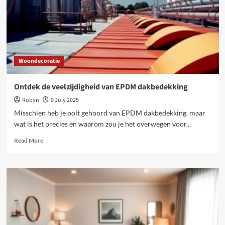
actief
beleven
Woondecoratie
Ontdek de veelzijdigheid van EPDM dakbedekking
Robyn
9 July 2025
Misschien heb je ooit gehoord van EPDM dakbedekking, maar
wat is het precies en waarom zou je het overwegen voor...
Read
Read More
more
about
Ontdek
de
veelzijdigheid
van
EPDM
dakbedekking