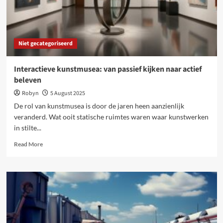
Niet gecategoriseerd
Interactieve kunstmusea: van passief kijken naar actief
beleven
Robyn
5 August 2025
De rol van kunstmusea is door de jaren heen aanzienlijk
veranderd. Wat ooit statische ruimtes waren waar kunstwerken
in stilte...
Read
Read More
more
about
Interactieve
kunstmusea:
van
passief
kijken
naar