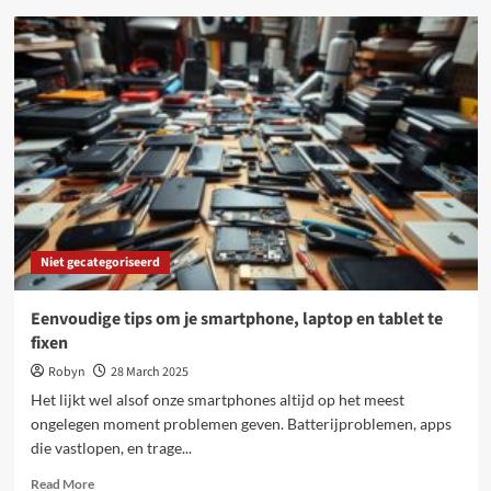
Wat
te
doen
als
je
apparaat
niet
meer
werkt:
simpele
stappen
Niet gecategoriseerd
Eenvoudige tips om je smartphone, laptop en tablet te
fixen
Robyn
28 March 2025
Het lijkt wel alsof onze smartphones altijd op het meest
ongelegen moment problemen geven. Batterijproblemen, apps
die vastlopen, en trage...
Read
Read More