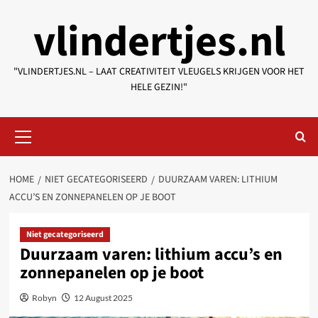
Skip
vlindertjes.nl
to
content
"VLINDERTJES.NL – LAAT CREATIVITEIT VLEUGELS KRIJGEN VOOR HET
HELE GEZIN!"
Primary
Menu
HOME
NIET GECATEGORISEERD
DUURZAAM VAREN: LITHIUM
ACCU’S EN ZONNEPANELEN OP JE BOOT
Niet gecategoriseerd
Duurzaam varen: lithium accu’s en
zonnepanelen op je boot
Robyn
12 August 2025