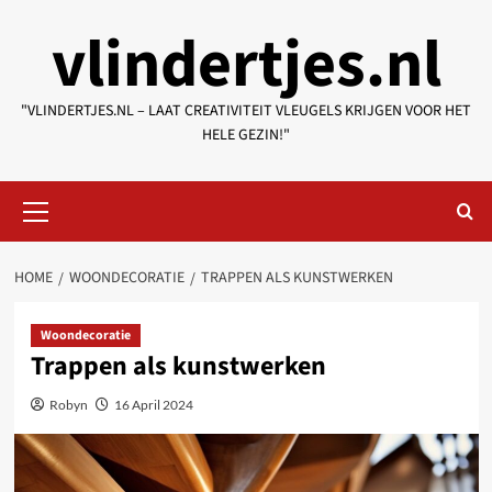
Skip
vlindertjes.nl
to
content
"VLINDERTJES.NL – LAAT CREATIVITEIT VLEUGELS KRIJGEN VOOR HET
HELE GEZIN!"
Primary
Menu
HOME
WOONDECORATIE
TRAPPEN ALS KUNSTWERKEN
Woondecoratie
Trappen als kunstwerken
Robyn
16 April 2024