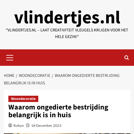
Skip
vlindertjes.nl
to
content
"VLINDERTJES.NL – LAAT CREATIVITEIT VLEUGELS KRIJGEN VOOR HET
HELE GEZIN!"
Primary
Menu
HOME
WOONDECORATIE
WAAROM ONGEDIERTE BESTRIJDING
BELANGRIJK IS IN HUIS
Woondecoratie
Waarom ongedierte bestrijding
belangrijk is in huis
Robyn
18 December 2023