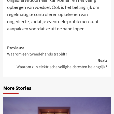
ongedierte doorheen kan komen, en het veilig
opbergen van voedsel. Ook is het belangrijk om
regelmatig te controleren op tekenen van
ongedierte, zodat je eventuele problemen kunt
aanpakken voordat ze uit de hand lopen.
Post
Previous:
Waarom een tweedehands traplift?
navigation
Next:
Waarom zijn elektrische veiligheidstesten belangrijk?
More Stories