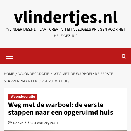
Skip
vlindertjes.nl
to
content
"VLINDERTJES.NL – LAAT CREATIVITEIT VLEUGELS KRIJGEN VOOR HET
HELE GEZIN!"
Primary
Menu
HOME
WOONDECORATIE
WEG MET DE WARBOEL: DE EERSTE
STAPPEN NAAR EEN OPGERUIMD HUIS
Woondecoratie
Weg met de warboel: de eerste
stappen naar een opgeruimd huis
Robyn
28 February 2024